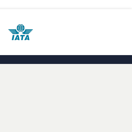
ores
g. Vi er
OLKA Sportresor AB
Masthamnsgatan 5
413 29
Göteborg
Org. nr:
556501-3603