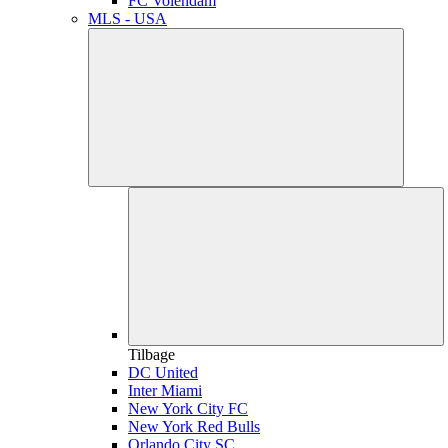
FC Volendam
MLS - USA
Tilbage
DC United
Inter Miami
New York City FC
New York Red Bulls
Orlando City SC