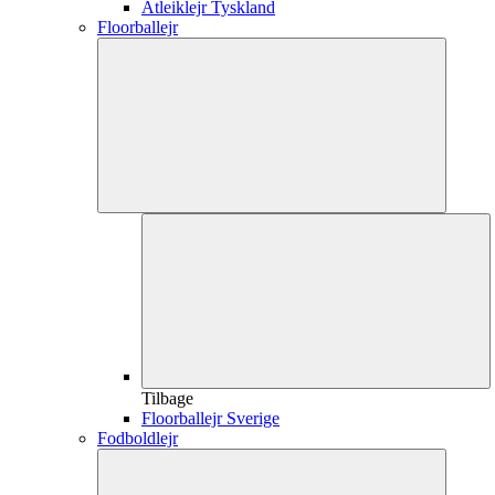
Atleiklejr Tyskland
Floorballejr
Tilbage
Floorballejr Sverige
Fodboldlejr