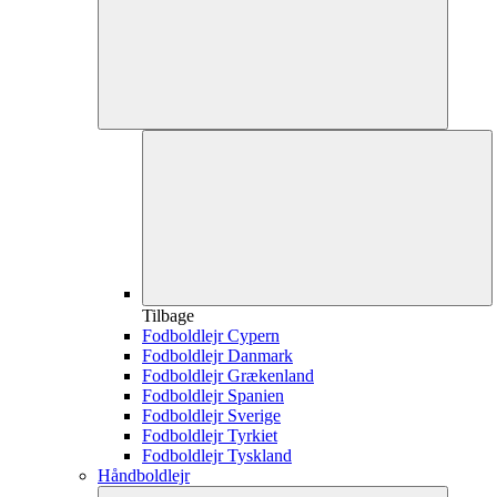
Tilbage
Fodboldlejr Cypern
Fodboldlejr Danmark
Fodboldlejr Grækenland
Fodboldlejr Spanien
Fodboldlejr Sverige
Fodboldlejr Tyrkiet
Fodboldlejr Tyskland
Håndboldlejr