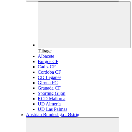
Tilbage
Albacete
Burgos CF
Cádiz CF
Cordoba CF
CD Leganés
Girona FC
Granada CF
Sporting Gijon
RCD Mallorca
UD Almería
UD Las Palmas
Austrian Bundesliga - Østrig