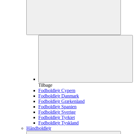
Tilbage
Fodboldlejr Cypern
Fodboldlejr Danmark
Fodboldlejr Grækenland
Fodboldlejr Spanien
Fodboldlejr Sverige
Fodboldlejr Tyrkiet
Fodboldlejr Tyskland
Håndboldlejr