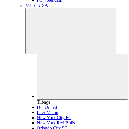
FC Volendam
MLS - USA
Tilbage
DC United
Inter Miami
New York City FC
New York Red Bulls
Orlando City SC