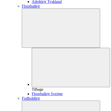
Atleiklejr Tyskland
Floorballejr
Tilbage
Floorballejr Sverige
Fodboldlejr