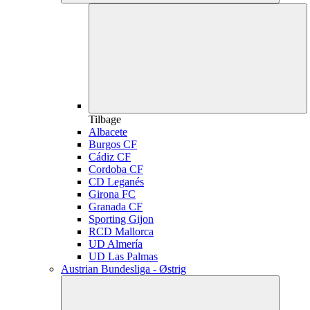
Tilbage
Albacete
Burgos CF
Cádiz CF
Cordoba CF
CD Leganés
Girona FC
Granada CF
Sporting Gijon
RCD Mallorca
UD Almería
UD Las Palmas
Austrian Bundesliga - Østrig