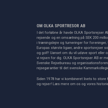
OM OLKA SPORTRESOR AB
I det forløbne år havde OLKA Sportsrejser A
rejsende og en omsætning på SEK 200 million
i træningslejre og turneringer for foreninger, 
Europas største ligaer, andre sportsrejser s
og golf! Uanset om du vil udøve sport eller op
vi rejsen for dig. OLKA Sportsrejser AB er 
Svenske Rejsebureau og organisationsforeni
rejsegarantier til det svenske Kammarkollegi
Siden 1978 har vi kombineret livets to store 
og rejser! Læs mere om os og vores histor