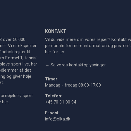
KONTAKT
B over 50.000
Vil du vide mere om vores rejser? Kontakt v
er. Vi er eksperter
personale for mere information og prisforsla
fodboldrejser til
her for jer!
om Formel 1, tennisl
leve sport live, har
→
Se vores kontaktoplysninger
medlemmer af det
ng og giver høje
Timer:
et.
Mandag - fredag 08:00-17:00
fornøjelser; sport
Telefon:
ie
her
.
+45 70 31 00 94
E-post:
info@olka.dk