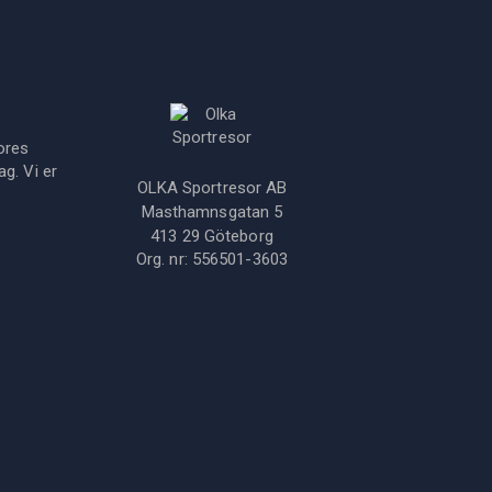
ores
g. Vi er
OLKA Sportresor AB
Masthamnsgatan 5
413 29
Göteborg
Org. nr:
556501-3603