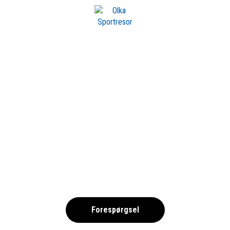
m OLKA
 MOTOGP – RACIN
MALAYSIA-1690
,
Forespørgsel