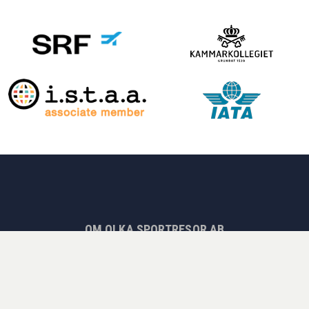
OM OLKA SPORTRESOR AB
I det forløbne år havde OLKA Sportsrejser AB over 50.000
rejsende og en omsætning på SEK 200 millioner. Vi er
eksperter i træningslejre og turneringer for foreninger,
fodboldrejser til Europas største ligaer, andre sportsrejser
som Formel 1, tennisl og golf! Uanset om du vil udøve sport