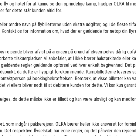
e fly og hotel for at kunne se den oprindelige kamp, hjælper OLKA til me
 for dette står kunden altid for.
er ændre navn på flybilletterne uden ekstra udgifter, og i de fleste tilf
g. Kontakt os for information om, hvad der er gældende for netop din fly
is rejsende bliver afvist på arenaen på grund af eksempelvis dårlig opførs
kerte tilskuerpladser. Vi anbefaler, at I ikke bærer halstørklæde eller 
i gældende regler gældende opførsel ved hver enkelt begivenhed. Det på
idspunkt, da dette er hyppigt forekommende. Kampbilletterne leveres som
m kontaktperson på bookingbekræftelsen. Bemærk, at visse billetter kan
det vi ellers bliver nødt til at debitere kunden for dette. Vi kan kun garante
lges, da dette måske ikke er tilladt og kan være ulovligt og kan medføre
t, som indgår i pakkerejsen. OLKA bærer heller ikke ansvaret for forsink
en. Det respektive flyselskab har egne regler, og det påhviler den rejsend