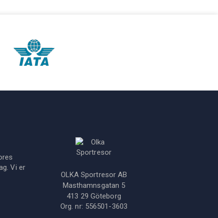
ores
g. Vi er
OLKA Sportresor AB
Masthamnsgatan 5
413 29
Göteborg
Org. nr:
556501-3603