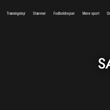
Træningslejr
Stævner
Fodboldrejser
Mere sport
O
S