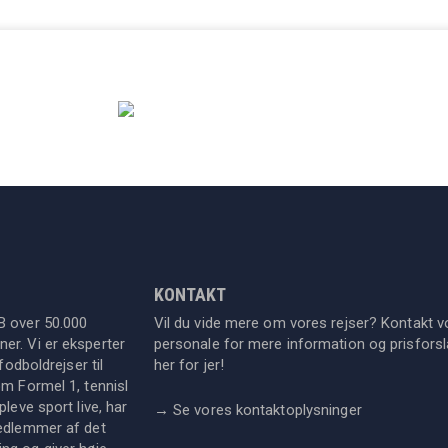
KONTAKT
B over 50.000
Vil du vide mere om vores rejser? Kontakt v
er. Vi er eksperter
personale for mere information og prisforsla
fodboldrejser til
her for jer!
om Formel 1, tennisl
leve sport live, har
→
Se vores kontaktoplysninger
medlemmer af det