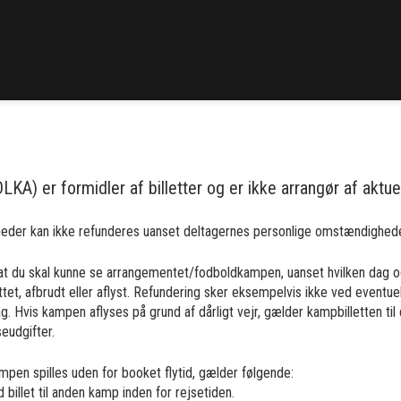
KA) er formidler af billetter og er ikke arrangør af aktue
nheder kan ikke refunderes uanset deltagernes personlige omstændighede
 at du skal kunne se arrangementet/fodboldkampen, uanset hvilken dag o
ttet, afbrudt eller aflyst. Refundering sker eksempelvis ikke ved eventuell
rdag. Hvis kampen aflyses på grund af dårligt vejr, gælder kampbilletten 
seudgifter.
en spilles uden for booket flytid, gælder følgende:
billet til anden kamp inden for rejsetiden.