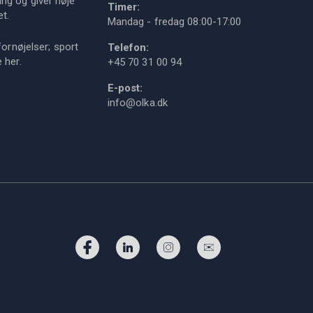
ng og giver høje
Timer:
et.
Mandag - fredag 08:00-17:00
fornøjelser; sport
Telefon:
ie
her
.
+45 70 31 00 94
E-post:
info@olka.dk
Facebook
LinkedIn
Instagram
Signup