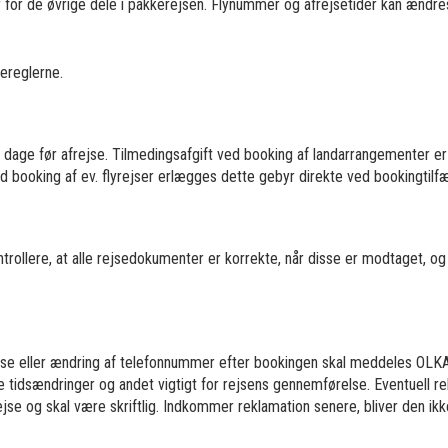
ar for de øvrige dele i pakkerejsen. Flynummer og afrejsetider kan ænd
gereglerne.
0 dage før afrejse. Tilmedingsafgift ved booking af landarrangementer 
booking af ev. flyrejser erlægges dette gebyr direkte ved bookingtilfæ
ntrollere, at alle rejsedokumenter er korrekte, når disse er modtage
se eller ændring af telefonnummer efter bookingen skal meddeles OLKA 
 tidsændringer og andet vigtigt for rejsens gennemførelse. Eventuell re
jse og skal være skriftlig. Indkommer reklamation senere, bliver den ikk