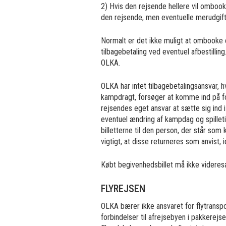
2) Hvis den rejsende hellere vil ombook
den rejsende, men eventuelle merudgifter
Normalt er det ikke muligt at ombooke ell
tilbagebetaling ved eventuel afbestillin
OLKA.
OLKA har intet tilbagebetalingsansvar, hv
kampdragt, forsøger at komme ind på for
rejsendes eget ansvar at sætte sig ind 
eventuel ændring af kampdag og spillet
billetterne til den person, der står so
vigtigt, at disse returneres som anvist, i
Købt begivenhedsbillet må ikke videresæ
FLYREJSEN
OLKA bærer ikke ansvaret for flytranspor
forbindelser til afrejsebyen i pakkerejs