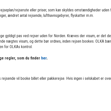
 rejseplan/rejserute eller priser, som kan skyldes omstændigheder uden
ger, ændret antal rejsende, lufthavnsgebyrer, flyskatter m.m.
inge gyldigt pas ved rejser uden for Norden. Kræves der visum, er det de
ende nægtes visum, og dette bør ordnes, inden rejsen bookes. OLKA bærer
en for OLKAs kontrol.
ge regler, som du finder
her
.
rejsende vil booke billet eller pakkerejse. Hvis ingen i selskabet er ov