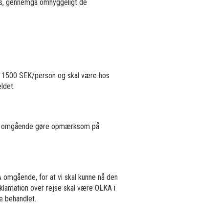
res, gennemgå omhyggeligt de
er 1500 SEK/person og skal være hos
ldet.
t, og omgående gøre opmærksom på
omgående, for at vi skal kunne nå den
klamation over rejse skal være OLKA i
e behandlet.