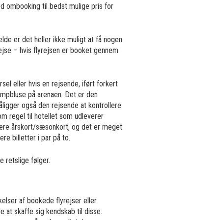
d ombooking til bedst mulige pris for
ælde er det heller ikke muligt at få nogen
rejse – hvis flyrejsen er booket gennem
el eller hvis en rejsende, iført forkert
kampbluse på arenaen. Det er den
ligger også den rejsende at kontrollere
 regel til hotellet som udleverer
 være årskort/sæsonkort, og det er meget
re billetter i par på to.
 retslige følger.
elser af bookede flyrejser eller
e at skaffe sig kendskab til disse.