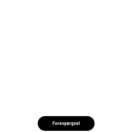
BARCELONA-EL-PRAT-FRIIDROTT-
ARENA1_1690
,
Forespørgsel