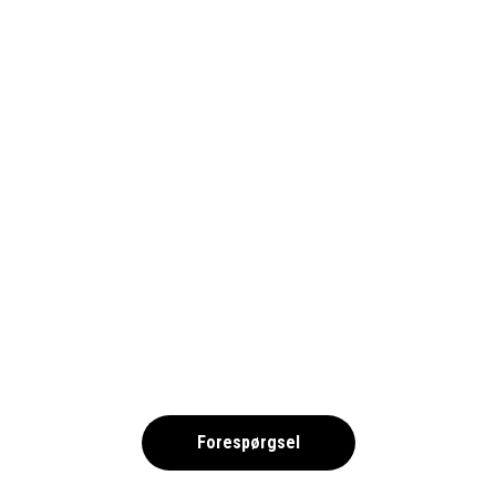
LA ROSALEDA – 1690
,
Forespørgsel