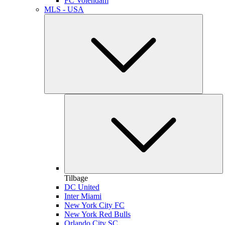
FC Volendam
MLS - USA
Tilbage
DC United
Inter Miami
New York City FC
New York Red Bulls
Orlando City SC