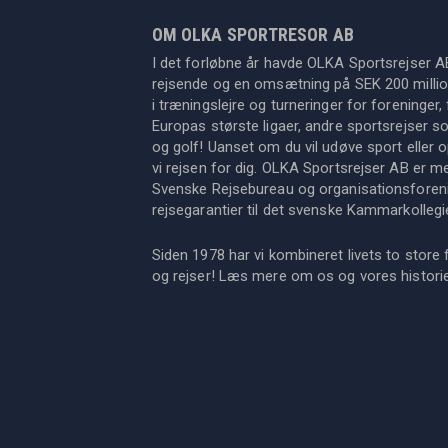
OM OLKA SPORTRESOR AB
I det forløbne år havde OLKA Sportsrejser A
rejsende og en omsætning på SEK 200 million
i træningslejre og turneringer for foreninger, 
Europas største ligaer, andre sportsrejser s
og golf! Uanset om du vil udøve sport eller op
vi rejsen for dig. OLKA Sportsrejser AB er 
Svenske Rejsebureau og organisationsforeni
rejsegarantier til det svenske Kammarkollegi
Siden 1978 har vi kombineret livets to store 
og rejser! Læs mere om os og vores histor