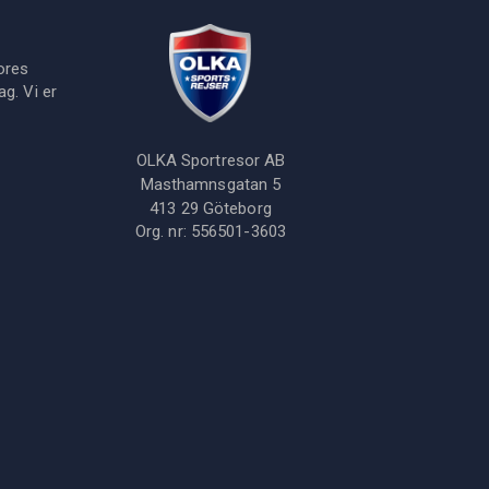
ores
g. Vi er
OLKA Sportresor AB
Masthamnsgatan 5
413 29
Göteborg
Org. nr:
556501-3603