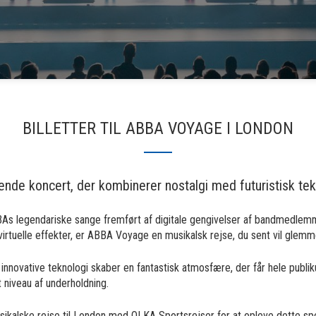
BILLETTER TIL ABBA VOYAGE I LONDON
ende koncert, der kombinerer nostalgi med futuristisk tek
As legendariske sange fremført af digitale gengivelser af bandmedlemmer
irtuelle effekter, er ABBA Voyage en musikalsk rejse, du sent vil glemm
novative teknologi skaber en fantastisk atmosfære, der får hele publik
yt niveau af underholdning.
ikalske rejse til London med OLKA Sportsrejser for at opleve dette spek