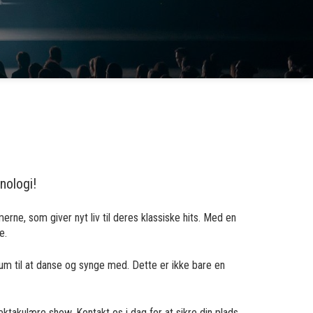
nologi!
ne, som giver nyt liv til deres klassiske hits. Med en
e.
um til at danse og synge med. Dette er ikke bare en
takulære show. Kontakt os i dag for at sikre din plads