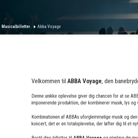
Musicalbilletter
Abba Voyage
Velkommen til
ABBA Voyage
, den banebryd
Denne unikke oplevelse giver dig chancen for at se ABB
imponerende produktion, der kombinerer musik, lys og v
Kombinationen af ABBAs uforglemmelige musik og den in
koncert; det er en totaloplevelse, der løfter dig til et n
Bestil dine billetter til
ABBA Voyage
og planlæg din mus