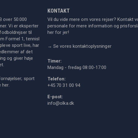
KONTAKT
B over 50.000
Vil du vide mere om vores rejser? Kontakt v
er. Vi er eksperter
personale for mere information og prisforsla
fodboldrejser til
her for jer!
om Formel 1, tennisl
leve sport live, har
→
Se vores kontaktoplysninger
medlemmer af det
ng og giver høje
Timer:
et.
Mandag - fredag 08:00-17:00
fornøjelser; sport
Telefon:
ie
her
.
+45 70 31 00 94
E-post:
info@olka.dk