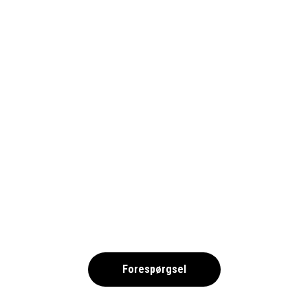
FA CUP_1690X900_WEBB_HEADER
,
Forespørgsel