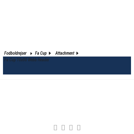
Fodboldrejser
Fa Cup
Attachment
Fa Cup 10x00 Webb Header