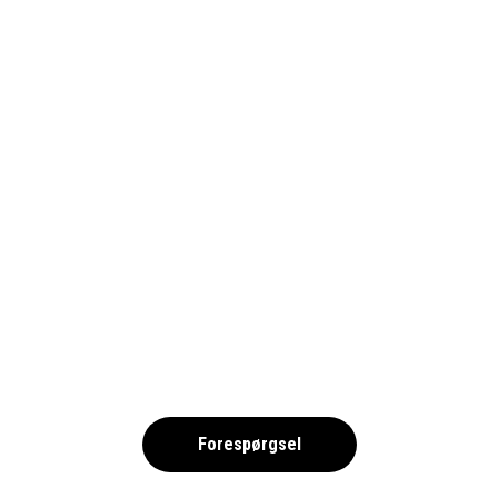
PHILADELPHIA-PHILLIES-HEADER
,
Forespørgsel