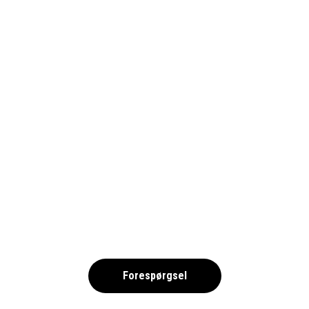
WEST-BROMWICH_BILJETTER_1690
,
Forespørgsel