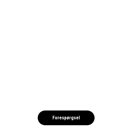
ISTOCK-1499841415-WOLVES-1690
,
Forespørgsel