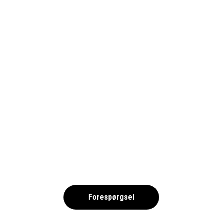
BENIDORM-HOTEL-OLYMPUS-
IMAGE00009_1690
,
Forespørgsel