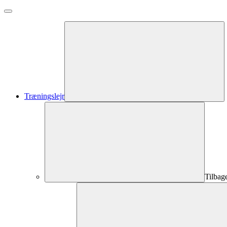
Træningslejr
Tilbag