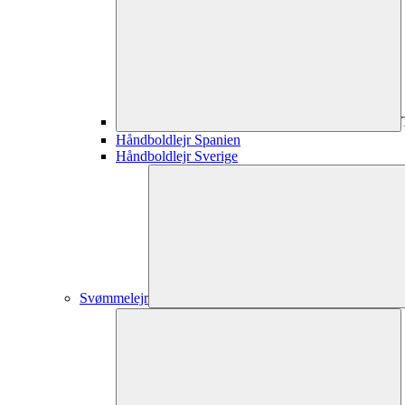
Håndboldlejr Spanien
Håndboldlejr Sverige
Svømmelejr