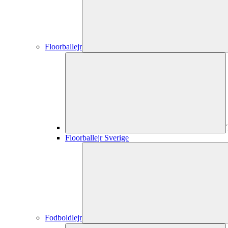
Floorballejr
Floorballejr Sverige
Fodboldlejr