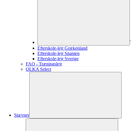
Efterskole-lejr Grækenland
Efterskole-lejr Spanien
Efterskole-lejr Sverige
FAQ - Træningslejr
OLKA Select
Stævner