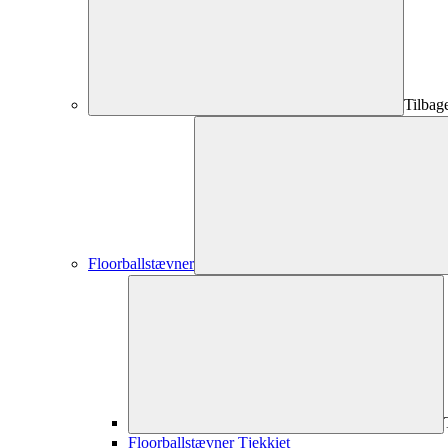
Tilbag
Floorballstævner
Floorballstævner Tjekkiet