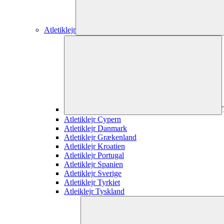
Atletiklejr
Atletiklejr Cypern
Atletiklejr Danmark
Atletiklejr Grækenland
Atletiklejr Kroatien
Atletiklejr Portugal
Atletiklejr Spanien
Atletiklejr Sverige
Atletiklejr Tyrkiet
Atleiklejr Tyskland