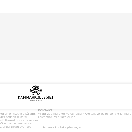
KONTAKT
de og en omsætning på SEK
Vil du vide mere om vores rejser? Kontakt vores personale for mere
ger, fodboldrejser til
prisforslag. Vi er her for jer!
golf! Uanset om du vil udøve
er AB er medlemmer af det
rantier til det svenske
→
Se vores kontaktoplysninger