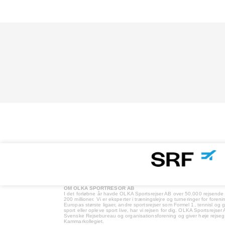
OM OLKA SPORTRESOR AB
I det forløbne år havde OLKA Sportsrejser AB over 50.000 rejsen
200 millioner. Vi er eksperter i træningslejre og turneringer for forenin
Europas største ligaer, andre sportsrejser som Formel 1, tennisl og 
sport eller opleve sport live, har vi rejsen for dig. OLKA Sportsrejs
Svenske Rejsebureau og organisationsforening og giver høje rejsega
Kammarkollegiet.