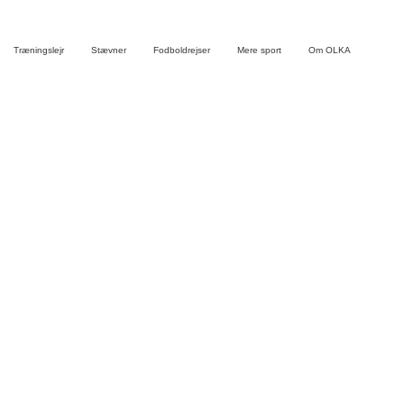
Træningslejr
Stævner
Fodboldrejser
Mere sport
Om OLKA
ÄNGELHO