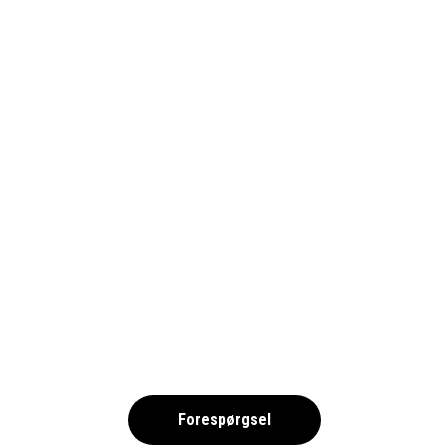
MALAGA, TORREMOLINOS
Andalusien, Spanien
Forespørgsel