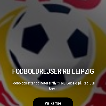
FODBOLDREJSER RB LEIPZIG
Fodboldbilletter og hoteller/fly til RB Leipzig på Red Bull
Arena
Vis kampe