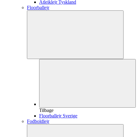
Atleiklejr Tyskland
Floorballejr
Tilbage
Floorballejr Sverige
Fodboldlejr