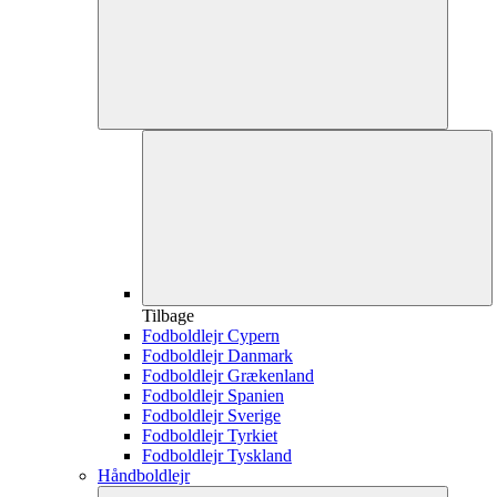
Tilbage
Fodboldlejr Cypern
Fodboldlejr Danmark
Fodboldlejr Grækenland
Fodboldlejr Spanien
Fodboldlejr Sverige
Fodboldlejr Tyrkiet
Fodboldlejr Tyskland
Håndboldlejr