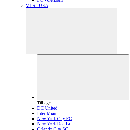
FC Volendam
MLS - USA
Tilbage
DC United
Inter Miami
New York City FC
New York Red Bulls
Orlando City SC