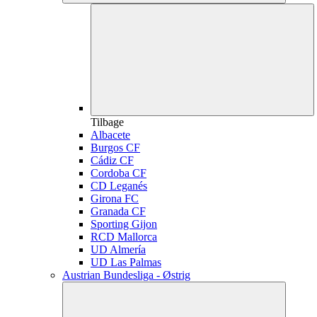
Tilbage
Albacete
Burgos CF
Cádiz CF
Cordoba CF
CD Leganés
Girona FC
Granada CF
Sporting Gijon
RCD Mallorca
UD Almería
UD Las Palmas
Austrian Bundesliga - Østrig