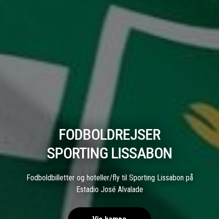
FODBOLDREJSER
SPORTING LISSABON
Fodboldbilletter og hoteller/fly til Sporting Lissabon på
Estadio José Alvalade