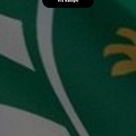
Vis kampe