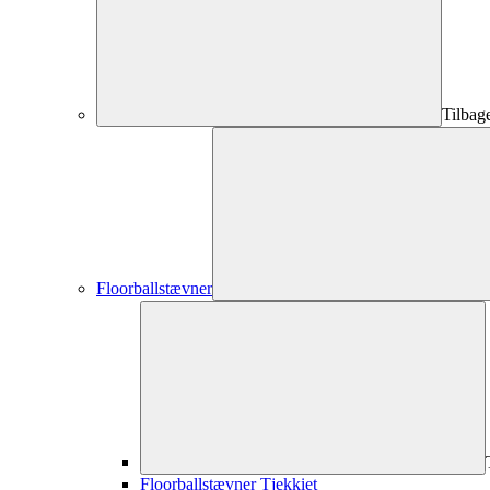
Tilbag
Floorballstævner
Floorballstævner Tjekkiet