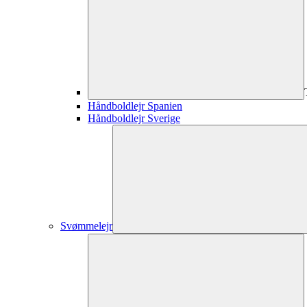
Håndboldlejr Spanien
Håndboldlejr Sverige
Svømmelejr