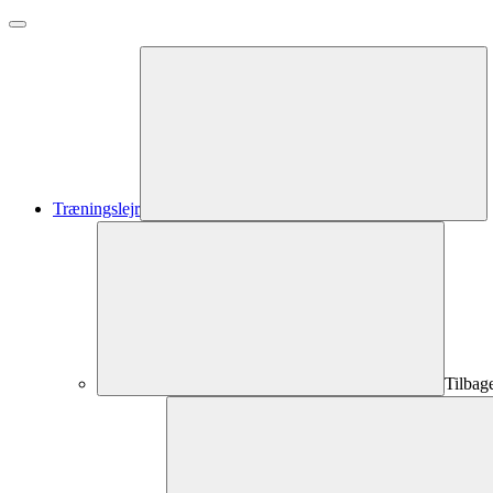
Træningslejr
Tilbag