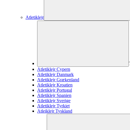
Atletiklejr
Atletiklejr Cypern
Atletiklejr Danmark
Atletiklejr Grækenland
Atletiklejr Kroatien
Atletiklejr Portugal
Atletiklejr Spanien
Atletiklejr Sverige
Atletiklejr Tyrkiet
Atleiklejr Tyskland