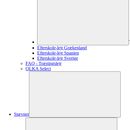
Efterskole-lejr Grækenland
Efterskole-lejr Spanien
Efterskole-lejr Sverige
FAQ - Træningslejr
OLKA Select
Stævner