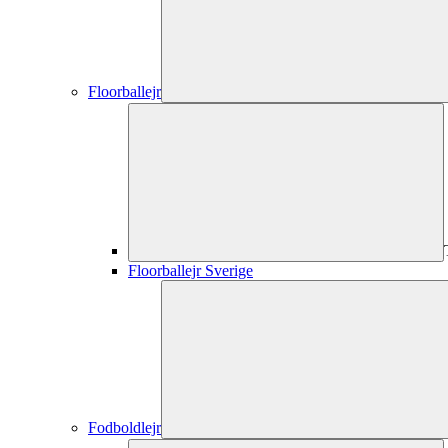
Floorballejr
Floorballejr Sverige
Fodboldlejr