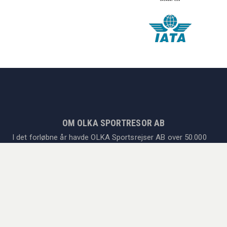
OM OLKA SPORTRESOR AB
I det forløbne år havde OLKA Sportsrejser AB over 50.000
rejsende og en omsætning på SEK 200 millioner. Vi er
eksperter i træningslejre og turneringer for foreninger,
fodboldrejser til Europas største ligaer, andre sportsrejser
som Formel 1, tennisl og golf! Uanset om du vil udøve sport
eller opleve sport live, har vi rejsen for dig. OLKA
Sportsrejser AB er medlemmer af det Svenske Rejsebureau
og organisationsforening og giver høje rejsegarantier til det
svenske Kammarkollegiet.