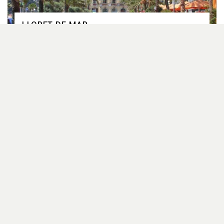
LLORET DE MAR
Costa Brava, Spanien
Kunst-/naturgræs i Lloret de Mar
Pris fra 1995 kr
EKSKLUSIV PARTNER
LOUTRAKI