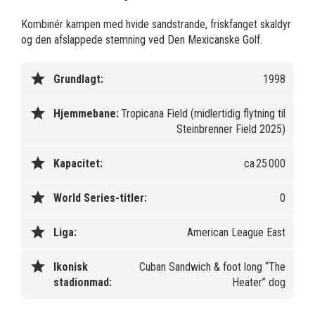
Kombinér kampen med hvide sandstrande, friskfanget skaldyr
og den afslappede stemning ved Den Mexicanske Golf.
star
Grundlagt:
1998
star
Hjemmebane:
Tropicana Field (midlertidig flytning til
Steinbrenner Field 2025)
star
Kapacitet:
ca 25 000
star
World Series-titler:
0
star
Liga:
American League East
star
Ikonisk
Cuban Sandwich & foot long “The
stadionmad:
Heater” dog