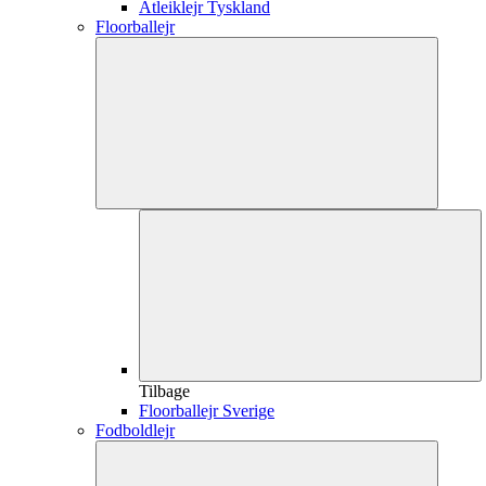
Atleiklejr Tyskland
Floorballejr
Tilbage
Floorballejr Sverige
Fodboldlejr