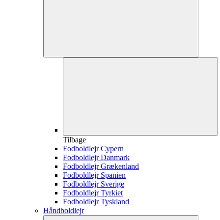
Tilbage
Fodboldlejr Cypern
Fodboldlejr Danmark
Fodboldlejr Grækenland
Fodboldlejr Spanien
Fodboldlejr Sverige
Fodboldlejr Tyrkiet
Fodboldlejr Tyskland
Håndboldlejr