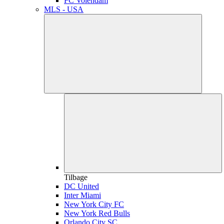
FC Volendam
MLS - USA
Tilbage
DC United
Inter Miami
New York City FC
New York Red Bulls
Orlando City SC