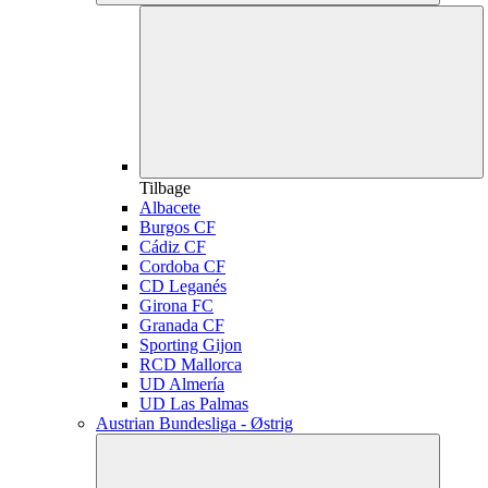
Tilbage
Albacete
Burgos CF
Cádiz CF
Cordoba CF
CD Leganés
Girona FC
Granada CF
Sporting Gijon
RCD Mallorca
UD Almería
UD Las Palmas
Austrian Bundesliga - Østrig