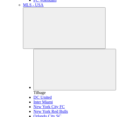
FC Volendam
MLS - USA
Tilbage
DC United
Inter Miami
New York City FC
New York Red Bulls
Orlando City SC