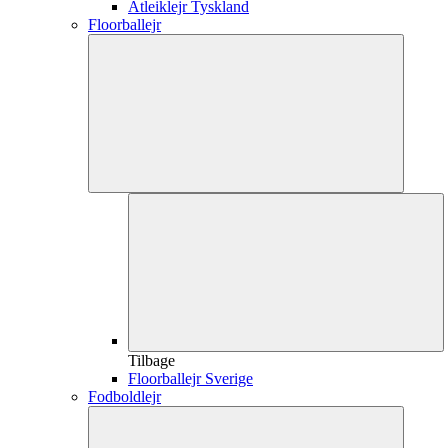
Atleiklejr Tyskland
Floorballejr
Tilbage
Floorballejr Sverige
Fodboldlejr