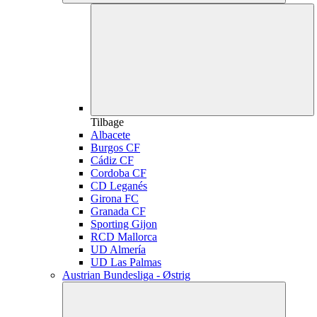
Tilbage
Albacete
Burgos CF
Cádiz CF
Cordoba CF
CD Leganés
Girona FC
Granada CF
Sporting Gijon
RCD Mallorca
UD Almería
UD Las Palmas
Austrian Bundesliga - Østrig