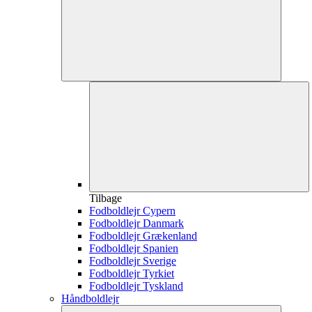
Tilbage
Fodboldlejr Cypern
Fodboldlejr Danmark
Fodboldlejr Grækenland
Fodboldlejr Spanien
Fodboldlejr Sverige
Fodboldlejr Tyrkiet
Fodboldlejr Tyskland
Håndboldlejr