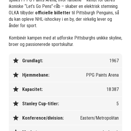
ikoniske “Let’s Go Pens”-råb – skaber en elektrisk stemning.
OLKA tilbyder
officielle billetter
til Pittsburgh Penguins, så
du kan opleve NHL-ishockey i en by, der virkelig lever og
ånder for sport.
Kombinér kampen med at udforske Pittsburghs unikke skyline,
broer og passionerede sportskultur.
star
Grundlagt:
1967
star
Hjemmebane:
PPG Paints Arena
star
Kapacitet:
18 387
star
Stanley Cup-titler:
5
star
Konference/division:
Eastern/Metropolitan