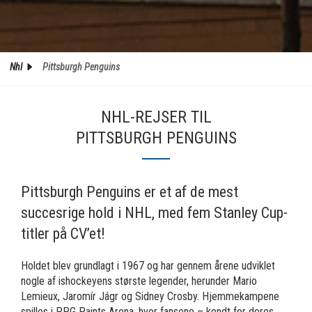
Nhl
Pittsburgh Penguins
NHL-REJSER TIL
PITTSBURGH PENGUINS
Pittsburgh Penguins er et af de mest
succesrige hold i NHL, med fem Stanley Cup-
titler på CV’et!
Holdet blev grundlagt i 1967 og har gennem årene udviklet
nogle af ishockeyens største legender, herunder Mario
Lemieux, Jaromír Jágr og Sidney Crosby. Hjemmekampene
spilles i PPG Paints Arena, hvor fansene – kendt for deres