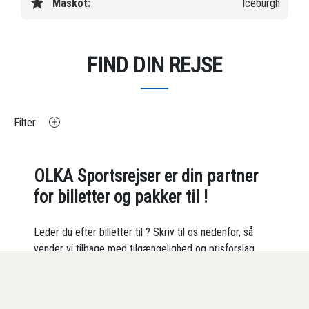
star
Maskot:
Iceburgh