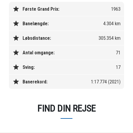
star
Første Grand Prix:
1963
star
Banelængde:
4.304 km
star
Løbsdistance:
305.354 km
star
Antal omgange:
71
star
Sving:
17
star
Banerekord:
1:17.774 (2021)