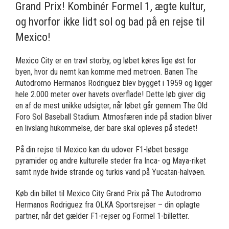
Grand Prix! Kombinér Formel 1, ægte kultur,
og hvorfor ikke lidt sol og bad på en rejse til
Mexico!
Mexico City er en travl storby, og løbet køres lige øst for
byen, hvor du nemt kan komme med metroen. Banen The
Autodromo Hermanos Rodriguez blev bygget i 1959 og ligger
hele 2.000 meter over havets overflade! Dette løb giver dig
en af de mest unikke udsigter, når løbet går gennem The Old
Foro Sol Baseball Stadium. Atmosfæren inde på stadion bliver
en livslang hukommelse, der bare skal opleves på stedet!
På din rejse til Mexico kan du udover F1-løbet besøge
pyramider og andre kulturelle steder fra Inca- og Maya-riket
samt nyde hvide strande og turkis vand på Yucatan-halvøen.
Køb din billet til Mexico City Grand Prix på The Autodromo
Hermanos Rodriguez fra OLKA Sportsrejser – din oplagte
partner, når det gælder F1-rejser og Formel 1-billetter.