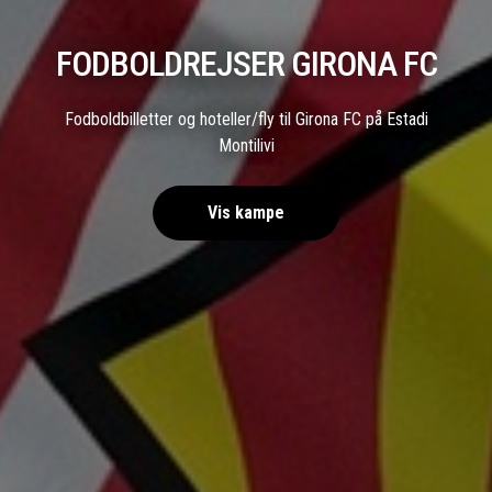
FODBOLDREJSER GIRONA FC
Fodboldbilletter og hoteller/fly til Girona FC på Estadi
Montilivi
Vis kampe