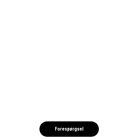
OLKA SPORTRESOR RESEVILLKOR
NORDEN DK
,
Forespørgsel