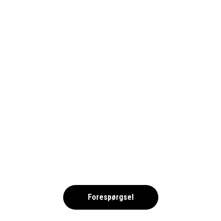
ISTOCK-ISTANBUL-F1-BANA
,
Forespørgsel