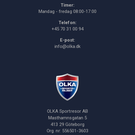
Timer:
Mandag - fredag 08:00-17:00
Telefon:
+45 70 31 00 94
E-post:
info@olka.dk
OLKA Sportresor AB
Masthamnsgatan 5
413 29
Göteborg
Org. nr:
556501-3603