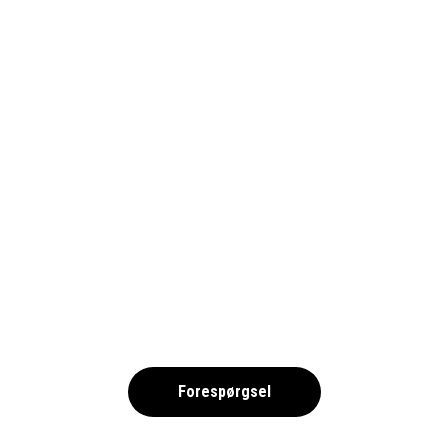
TENNIS-335385_1690-AUSTRALIA
,
Forespørgsel