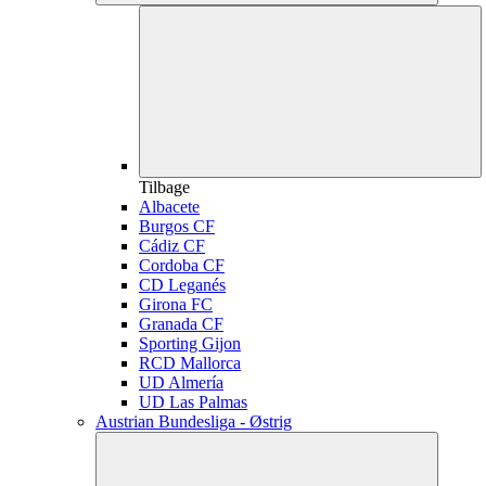
Tilbage
Albacete
Burgos CF
Cádiz CF
Cordoba CF
CD Leganés
Girona FC
Granada CF
Sporting Gijon
RCD Mallorca
UD Almería
UD Las Palmas
Austrian Bundesliga - Østrig