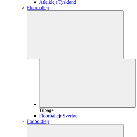
Atleiklejr Tyskland
Floorballejr
Tilbage
Floorballejr Sverige
Fodboldlejr