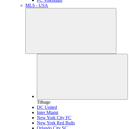
FC Volendam
MLS - USA
Tilbage
DC United
Inter Miami
New York City FC
New York Red Bulls
Orlando City SC