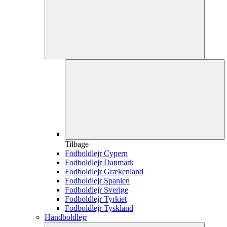
Tilbage
Fodboldlejr Cypern
Fodboldlejr Danmark
Fodboldlejr Grækenland
Fodboldlejr Spanien
Fodboldlejr Sverige
Fodboldlejr Tyrkiet
Fodboldlejr Tyskland
Håndboldlejr