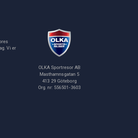
ores
g. Vi er
OLKA Sportresor AB
Masthamnsgatan 5
413 29
Göteborg
Org. nr:
556501-3603