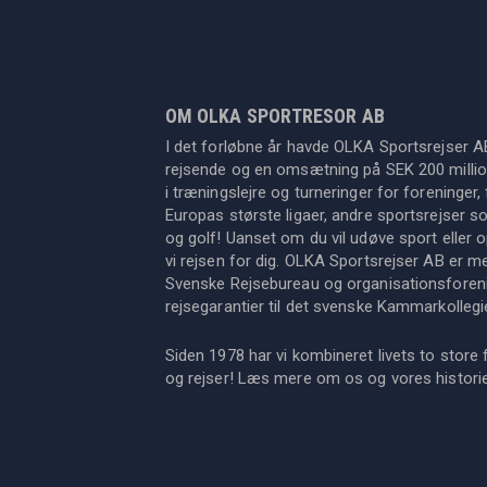
OM OLKA SPORTRESOR AB
I det forløbne år havde OLKA Sportsrejser A
rejsende og en omsætning på SEK 200 million
i træningslejre og turneringer for foreninger, 
Europas største ligaer, andre sportsrejser s
og golf! Uanset om du vil udøve sport eller op
vi rejsen for dig. OLKA Sportsrejser AB er 
Svenske Rejsebureau og organisationsforeni
rejsegarantier til det svenske Kammarkollegi
Siden 1978 har vi kombineret livets to store 
og rejser! Læs mere om os og vores histor