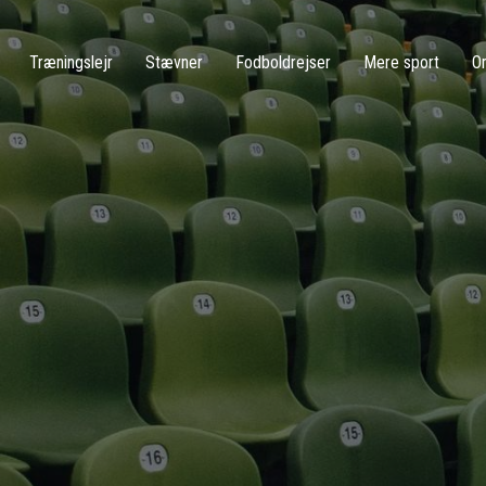
Træningslejr
Stævner
Fodboldrejser
Mere sport
O