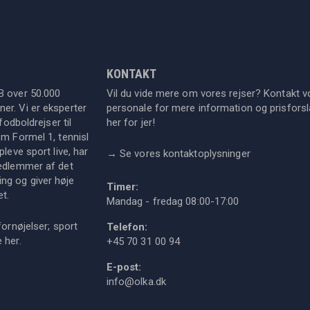
KONTAKT
B over 50.000
Vil du vide mere om vores rejser? Kontakt v
er. Vi er eksperter
personale for mere information og prisforsla
fodboldrejser til
her for jer!
om Formel 1, tennisl
leve sport live, har
→
Se vores kontaktoplysninger
medlemmer af det
ng og giver høje
Timer:
et.
Mandag - fredag 08:00-17:00
fornøjelser; sport
Telefon:
ie
her
.
+45 70 31 00 94
E-post:
info@olka.dk