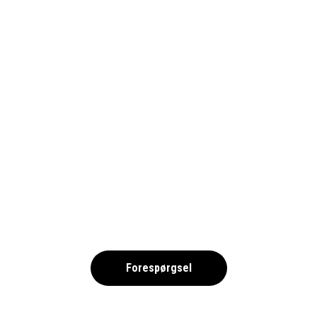
1690-WERDERBREMEN_PIXABY
,
Forespørgsel