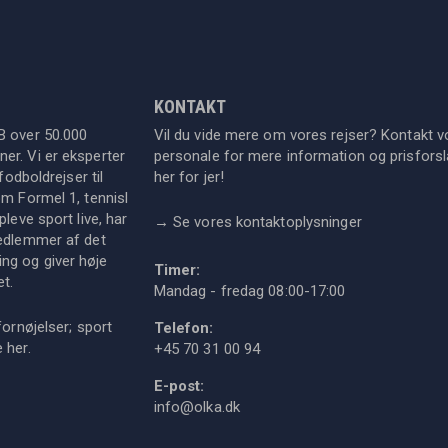
KONTAKT
B over 50.000
Vil du vide mere om vores rejser? Kontakt v
er. Vi er eksperter
personale for mere information og prisforsla
fodboldrejser til
her for jer!
om Formel 1, tennisl
leve sport live, har
→
Se vores kontaktoplysninger
medlemmer af det
ng og giver høje
Timer:
et.
Mandag - fredag 08:00-17:00
fornøjelser; sport
Telefon:
ie
her
.
+45 70 31 00 94
E-post:
info@olka.dk