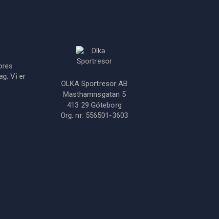
ores
g. Vi er
OLKA Sportresor AB
Masthamnsgatan 5
413 29
Göteborg
Org. nr:
556501-3603