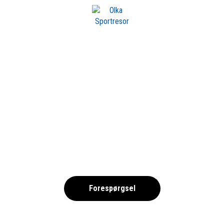
m OLKA
OS 2025 -FRIIDROT
,
Forespørgsel