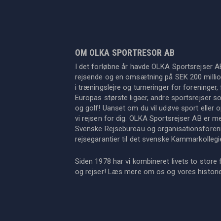
OM OLKA SPORTRESOR AB
I det forløbne år havde OLKA Sportsrejser A
rejsende og en omsætning på SEK 200 million
i træningslejre og turneringer for foreninger, 
Europas største ligaer, andre sportsrejser s
og golf! Uanset om du vil udøve sport eller op
vi rejsen for dig. OLKA Sportsrejser AB er 
Svenske Rejsebureau og organisationsforeni
rejsegarantier til det svenske Kammarkollegi
Siden 1978 har vi kombineret livets to store 
og rejser! Læs mere om os og vores histor