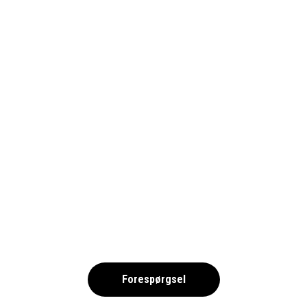
LLORET DE MAR 2026 –
FRIIDROTT DKK
,
Forespørgsel