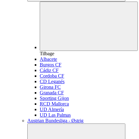
Tilbage
Albacete
Burgos CF
Cádiz CF
Cordoba CF
CD Leganés
Girona FC
Granada CF
Sporting Gijon
RCD Mallorca
UD Almería
UD Las Palmas
Austrian Bundesliga - Østrig