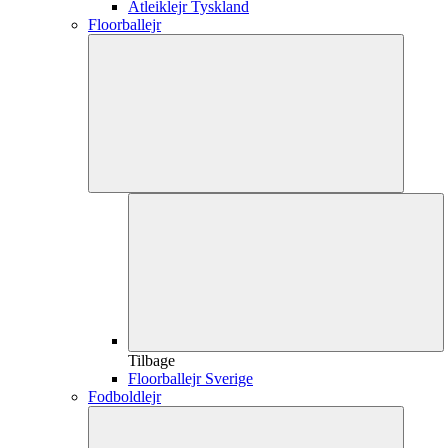
Atleiklejr Tyskland
Floorballejr
Tilbage
Floorballejr Sverige
Fodboldlejr