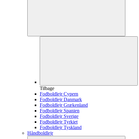
Tilbage
Fodboldlejr Cypern
Fodboldlejr Danmark
Fodboldlejr Grækenland
Fodboldlejr Spanien
Fodboldlejr Sverige
Fodboldlejr Tyrkiet
Fodboldlejr Tyskland
Håndboldlejr