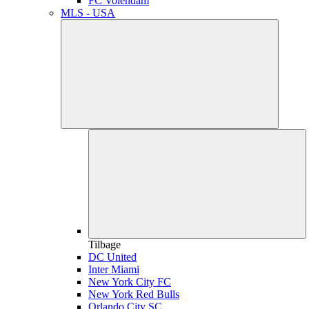
FC Volendam
MLS - USA
Tilbage
DC United
Inter Miami
New York City FC
New York Red Bulls
Orlando City SC