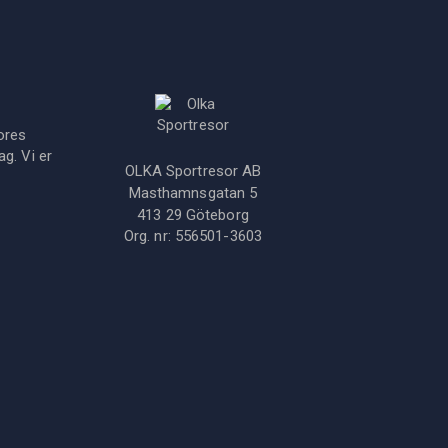
ores
g. Vi er
OLKA Sportresor AB
Masthamnsgatan 5
413 29
Göteborg
Org. nr:
556501-3603