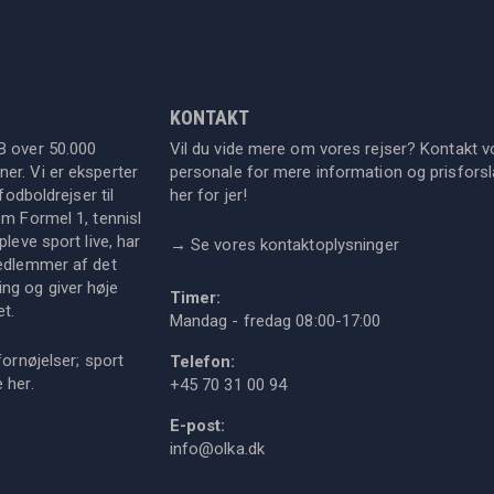
KONTAKT
B over 50.000
Vil du vide mere om vores rejser? Kontakt v
er. Vi er eksperter
personale for mere information og prisforsla
fodboldrejser til
her for jer!
om Formel 1, tennisl
leve sport live, har
→
Se vores kontaktoplysninger
medlemmer af det
ng og giver høje
Timer:
et.
Mandag - fredag 08:00-17:00
fornøjelser; sport
Telefon:
ie
her
.
+45 70 31 00 94
E-post:
info@olka.dk