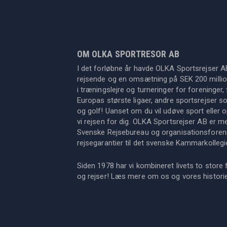
OM OLKA SPORTRESOR AB
I det forløbne år havde OLKA Sportsrejser A
rejsende og en omsætning på SEK 200 million
i træningslejre og turneringer for foreninger, 
Europas største ligaer, andre sportsrejser s
og golf! Uanset om du vil udøve sport eller op
vi rejsen for dig. OLKA Sportsrejser AB er 
Svenske Rejsebureau og organisationsforeni
rejsegarantier til det svenske Kammarkollegi
Siden 1978 har vi kombineret livets to store 
og rejser! Læs mere om os og vores histor