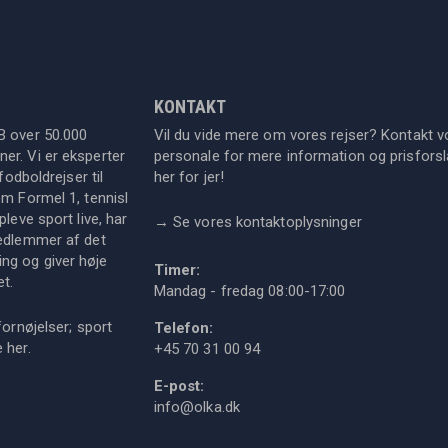
KONTAKT
B over 50.000
Vil du vide mere om vores rejser? Kontakt v
er. Vi er eksperter
personale for mere information og prisforsla
fodboldrejser til
her for jer!
om Formel 1, tennisl
leve sport live, har
→
Se vores kontaktoplysninger
medlemmer af det
ng og giver høje
Timer:
et.
Mandag - fredag 08:00-17:00
fornøjelser; sport
Telefon:
ie
her
.
+45 70 31 00 94
E-post:
info@olka.dk