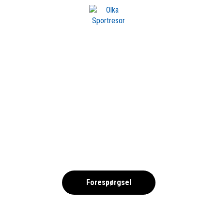
m OLKA
ANYOL_BILLETTER_
,
Forespørgsel