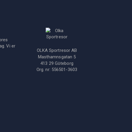
ores
g. Vi er
OLKA Sportresor AB
Masthamnsgatan 5
413 29
Göteborg
Org. nr:
556501-3603