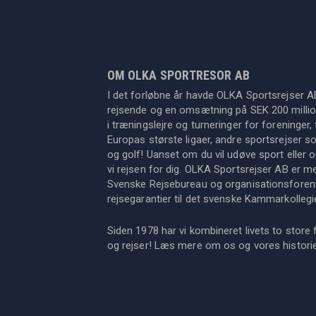
OM OLKA SPORTRESOR AB
I det forløbne år havde OLKA Sportsrejser A
rejsende og en omsætning på SEK 200 million
i træningslejre og turneringer for foreninger, 
Europas største ligaer, andre sportsrejser s
og golf! Uanset om du vil udøve sport eller op
vi rejsen for dig. OLKA Sportsrejser AB er 
Svenske Rejsebureau og organisationsforeni
rejsegarantier til det svenske Kammarkollegi
Siden 1978 har vi kombineret livets to store 
og rejser! Læs mere om os og vores histor