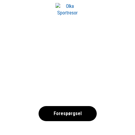
m OLKA
CK-1349389118-LH
,
Forespørgsel