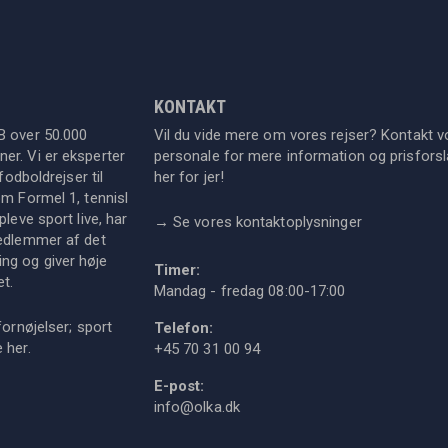
KONTAKT
B over 50.000
Vil du vide mere om vores rejser? Kontakt v
er. Vi er eksperter
personale for mere information og prisforsla
fodboldrejser til
her for jer!
om Formel 1, tennisl
leve sport live, har
→
Se vores kontaktoplysninger
medlemmer af det
ng og giver høje
Timer:
et.
Mandag - fredag 08:00-17:00
fornøjelser; sport
Telefon:
ie
her
.
+45 70 31 00 94
E-post:
info@olka.dk