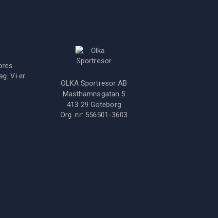
ores
g. Vi er
OLKA Sportresor AB
Masthamnsgatan 5
413 29
Göteborg
Org. nr:
556501-3603