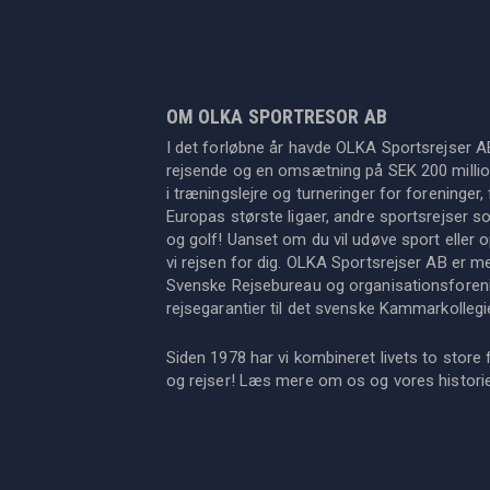
OM OLKA SPORTRESOR AB
I det forløbne år havde OLKA Sportsrejser A
rejsende og en omsætning på SEK 200 million
i træningslejre og turneringer for foreninger, 
Europas største ligaer, andre sportsrejser s
og golf! Uanset om du vil udøve sport eller op
vi rejsen for dig. OLKA Sportsrejser AB er 
Svenske Rejsebureau og organisationsforeni
rejsegarantier til det svenske Kammarkollegi
Siden 1978 har vi kombineret livets to store 
og rejser! Læs mere om os og vores histor