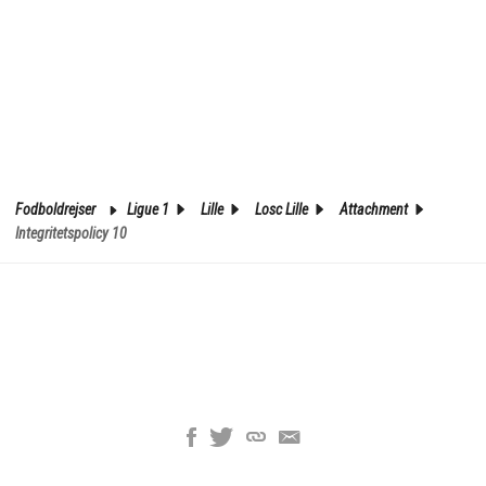
Fodboldrejser
Ligue 1
Lille
Losc Lille
Attachment
Integritetspolicy 10