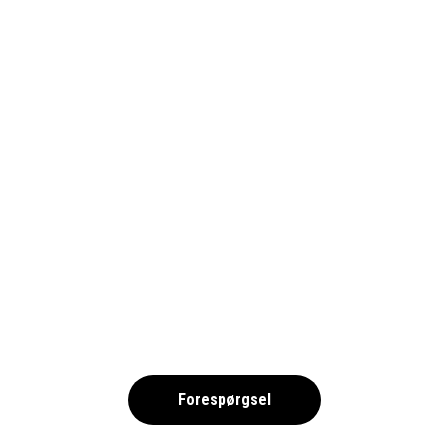
AC-MILAN_1690
,
Forespørgsel