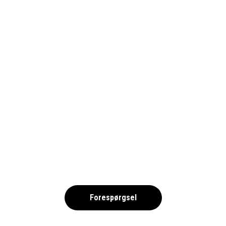
BENFICA_BILLETTER_1690
,
Forespørgsel