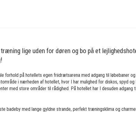
 træning lige uden for døren og bo på et lejlighedshot
g!
le forhold på hotellets egen friidrætsarena med adgang til løbebaner og
astområde i nærheden af hotellet, hvor I har mulighed for diskos, spyd 
enter med store områder til rådighed. På hotellet har I desuden adgang ti
rste badeby med lange gyldne strande, perfekt træningsklima og charme