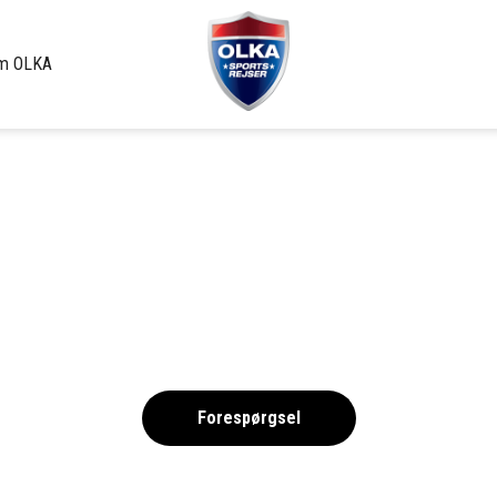
m OLKA
ALBUFEIRA
Algarve, Portugal
Forespørgsel