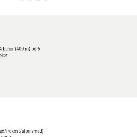
 4 baner (400 m) og 6
llet.
nmad/frokost/aftensmad)