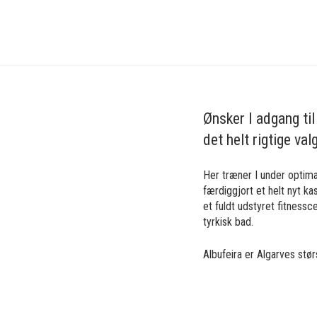
Traeningslejr
Atletik
Portugal
Albufeira
Ønsker I adgang til
det helt rigtige val
Her træner I under optima
færdiggjort et helt nyt k
et fuldt udstyret fitnessc
tyrkisk bad.
Albufeira er Algarves stø