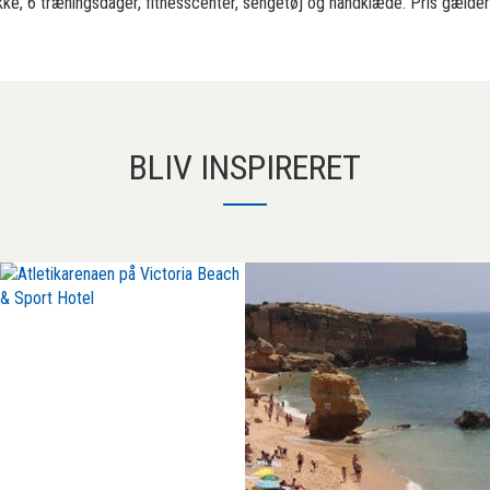
ke, 6 træningsdager, fitnesscenter, sengetøj og håndklæde. Pris gælde
BLIV INSPIRERET