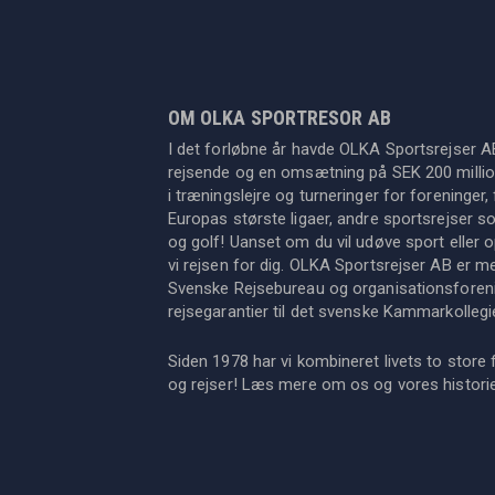
OM OLKA SPORTRESOR AB
I det forløbne år havde OLKA Sportsrejser A
rejsende og en omsætning på SEK 200 million
i træningslejre og turneringer for foreninger, 
Europas største ligaer, andre sportsrejser s
og golf! Uanset om du vil udøve sport eller op
vi rejsen for dig. OLKA Sportsrejser AB er 
Svenske Rejsebureau og organisationsforeni
rejsegarantier til det svenske Kammarkollegi
Siden 1978 har vi kombineret livets to store 
og rejser! Læs mere om os og vores histor