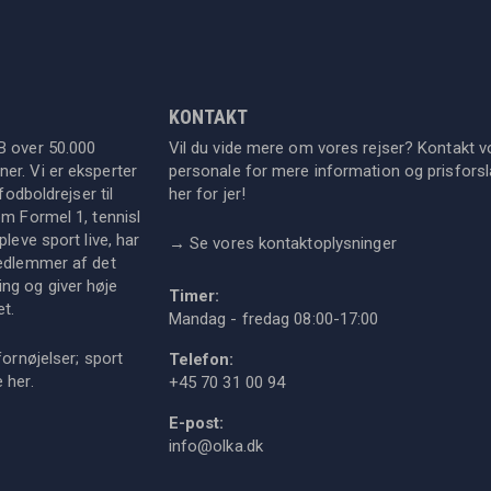
KONTAKT
B over 50.000
Vil du vide mere om vores rejser? Kontakt v
er. Vi er eksperter
personale for mere information og prisforsla
fodboldrejser til
her for jer!
om Formel 1, tennisl
leve sport live, har
→
Se vores kontaktoplysninger
medlemmer af det
ng og giver høje
Timer:
et.
Mandag - fredag 08:00-17:00
fornøjelser; sport
Telefon:
ie
her
.
+45 70 31 00 94
E-post:
info@olka.dk