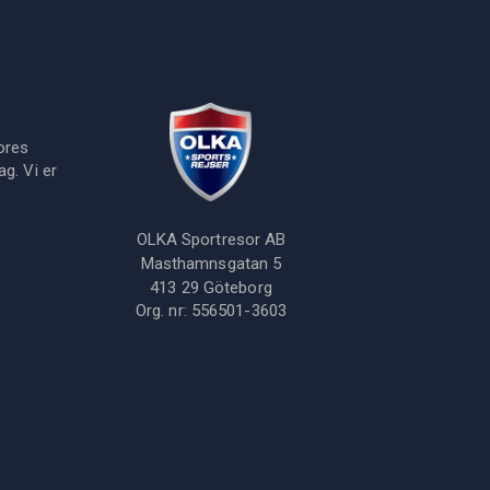
ores
g. Vi er
OLKA Sportresor AB
Masthamnsgatan 5
413 29
Göteborg
Org. nr:
556501-3603