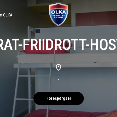
m OLKA
AT-FRIIDROTT-HO
,
Forespørgsel