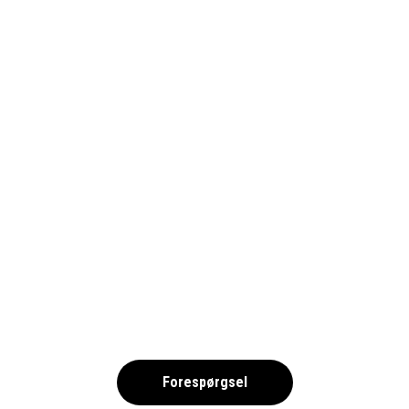
FALKENBERG, SKREA CAMPING 2026
– FRIIDROTT – DKK
,
Forespørgsel