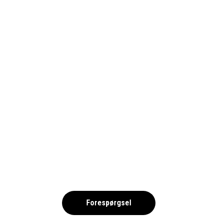
OLKA SPORTRESORS
RESEVILLKOR NORDEN
,
Forespørgsel